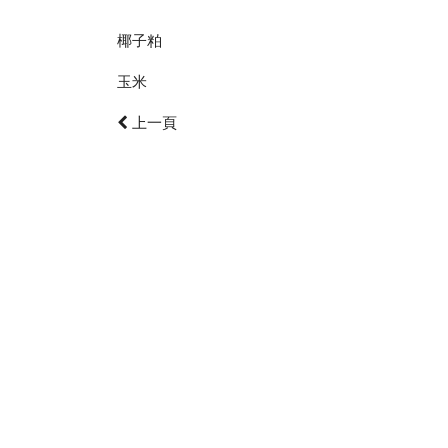
椰子粕
玉米
上一頁