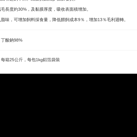
絨毛長度約30%，及黏膜厚度，吸收表面積增加。
乳脂味，可增加飼料採食量，降低餵飼成本9％，增加13％毛利迴轉。
丁酸鈉98%
每箱25公斤，每包1kg鋁箔袋裝