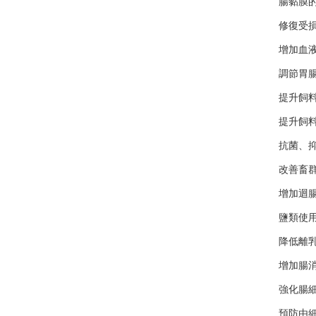
腸黏膜
修復受
增加血
調節胃
提升飼
提升飼
抗菌、
改善畜
增加迴
鹽類使
降低離
增加腸
強化腸
預防由