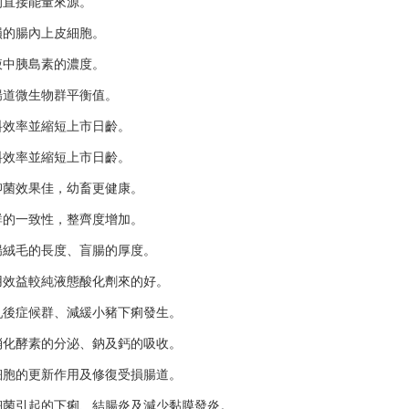
的直接能量來源。
損的腸內上皮細胞。
液中胰島素的濃度。
腸道微生物群平衡值。
料效率並縮短上市日齡。
料效率並縮短上市日齡。
抑菌效果佳，幼畜更健康。
群的一致性，整齊度增加。
腸絨毛的長度、盲腸的厚度。
用效益較純液態酸化劑來的好。
乳後症候群、減緩小豬下痢發生。
消化酵素的分泌、鈉及鈣的吸收。
細胞的更新作用及修復受損腸道。
細菌引起的下痢、結腸炎及減少黏膜發炎。